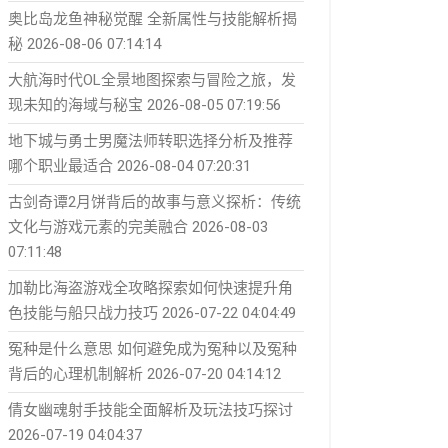
奥比岛龙鱼神秘觉醒 全新属性与技能解析揭
秘
2026-08-06 07:14:14
大航海时代OL全景地图探索与冒险之旅，发
现未知的海域与秘宝
2026-08-05 07:19:56
地下城与勇士男魔法师转职选择分析及推荐
哪个职业最适合
2026-08-04 07:20:31
古剑奇谭2月饼背后的故事与意义探析：传统
文化与游戏元素的完美融合
2026-08-03
07:11:48
加勒比海盗游戏全攻略探索如何快速提升角
色技能与船只战力技巧
2026-07-22 04:04:49
冤种是什么意思 如何避免成为冤种以及冤种
背后的心理机制解析
2026-07-20 04:14:12
倩女幽魂射手技能全面解析及玩法技巧探讨
2026-07-19 04:04:37