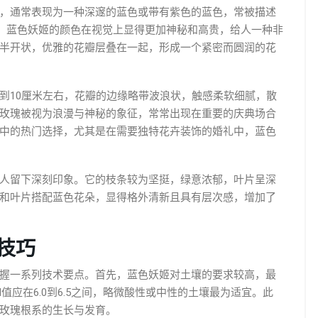
，通常表现为一种深邃的蓝色或带有紫色的蓝色，常被描述
比，蓝色妖姬的颜色在视觉上显得更加神秘和高贵，给人一种非
半开状，优雅的花瓣层叠在一起，形成一个紧密而圆润的花
到10厘米左右，花瓣的边缘略带波浪状，触感柔软细腻，散
玫瑰被视为浪漫与神秘的象征，常常出现在重要的庆典场合
中的热门选择，尤其是在需要独特花卉装饰的婚礼中，蓝色
人留下深刻印象。它的枝条较为坚挺，绿意浓郁，叶片呈深
和叶片搭配蓝色花朵，显得格外清新且具有层次感，增加了
技巧
握一系列技术要点。首先，蓝色妖姬对土壤的要求较高，最
应在6.0到6.5之间，略微酸性或中性的土壤最为适宜。此
玫瑰根系的生长与发育。