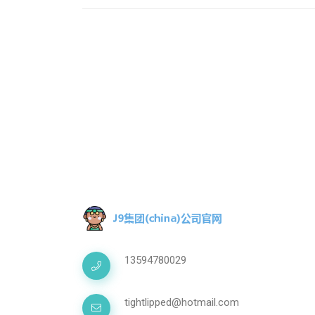
快更刺激
13594780029
tightlipped@hotmail.com