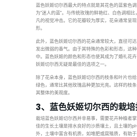
蓝色妖姬切尔西最大的特点就是其花色的蓝紫色调
为“迷人的蓝”。与传统玫瑰的鲜艳红、白色调相
凡的视觉冲击。它的花瓣较为厚实，花朵通常呈现
形。
此外，蓝色妖姬切尔西的花朵通常较大，直径可达
发出微弱的香气。由于其特殊的色彩和形态，这种
中。蓝色妖姬的颜色和形态也使其成为了婚礼花卉
妖姬切尔西无疑是最佳的选项之一。
除了花朵本身，蓝色妖姬切尔西的枝条和叶片也给
绿色，通常比其他玫瑰品种更加光亮。这样的枝条
其整体的美观度。
3、蓝色妖姬切尔西的栽培
栽培蓝色妖姬切尔西并非易事，需要花卉种植者掌
佳的生长土壤是排水良好的沙质壤土，且土壤的pH值
外，土壤中富含有机质，如堆肥或腐殖质，有助于