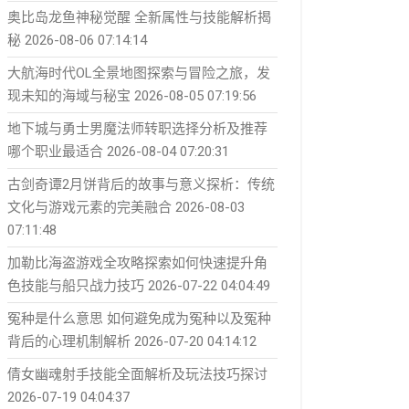
奥比岛龙鱼神秘觉醒 全新属性与技能解析揭
秘
2026-08-06 07:14:14
大航海时代OL全景地图探索与冒险之旅，发
现未知的海域与秘宝
2026-08-05 07:19:56
地下城与勇士男魔法师转职选择分析及推荐
哪个职业最适合
2026-08-04 07:20:31
古剑奇谭2月饼背后的故事与意义探析：传统
文化与游戏元素的完美融合
2026-08-03
07:11:48
加勒比海盗游戏全攻略探索如何快速提升角
色技能与船只战力技巧
2026-07-22 04:04:49
冤种是什么意思 如何避免成为冤种以及冤种
背后的心理机制解析
2026-07-20 04:14:12
倩女幽魂射手技能全面解析及玩法技巧探讨
2026-07-19 04:04:37