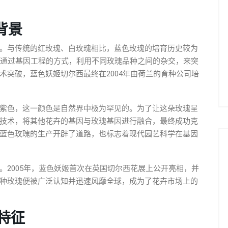
背景
。与传统的红玫瑰、白玫瑰相比，蓝色玫瑰的培育历史较为
试通过基因工程的方式，利用不同玫瑰品种之间的杂交，来突
术突破，蓝色妖姬切尔西最终在2004年由荷兰的育种公司培
紫色，这一颜色是自然界中极为罕见的。为了让这朵玫瑰呈
技术，将其他花卉的基因与玫瑰基因进行融合，最终成功克
蓝色玫瑰的生产开辟了道路，也标志着现代园艺科学在基因
。2005年，蓝色妖姬首次在英国切尔西花展上公开亮相，并
种玫瑰便被广泛认知并迅速风靡全球，成为了花卉市场上的
特征